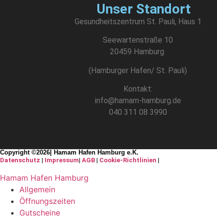
Unser Standort
Gesundheitszentrum St. Pauli, Haus 1
Seewartenstraße 10
20459 Hamburg
(Hamburger Hafen/ St. Pauli)
Kontakt:
info@hamam-hamburg.de
040 311 08 3990
Copyright ©2026| Hamam Hafen Hamburg e.K.
Datenschutz
|
Impressum
|
AGB
|
Cookie-Richtlinien
|
Hamam Hafen Hamburg
Allgemein
Öffnungszeiten
Gutscheine