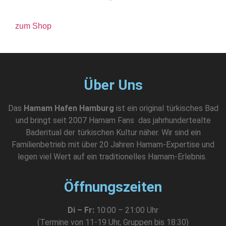
zum Shop
Über Uns
Das
Hamam Hafen Hamburg
ist ein original türkisches Bad
und bringt seit 2007 Hamam Fans das jahrhundertealte
Baderitual der türkischen Kultur näher. Wir sind ein
Familienbetrieb mit über 20 Jahren Hamam-Expertise und
legen viel Wert auf ein traditionelles Hamam-Erlebnis.
Öffnungszeiten
Di – Fr:
10:00 – 21:00 Uhr
(Termine von 11-19 Uhr, Gruppen bis 18:30)