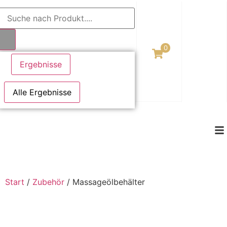
0
Ergebnisse
Alle Ergebnisse
Start
/
Zubehör
/ Massageölbehälter