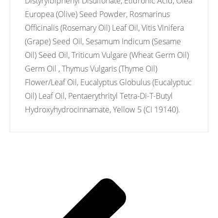
Distyrylbiphenyl Disulfonate, Etidronic Acid, Olea
Europea (Olive) Seed Powder, Rosmarinus
Officinalis (Rosemary Oil) Leaf Oil, Vitis Vinifera
(Grape) Seed Oil, Sesamum Indicum (Sesame
Oil) Seed Oil, Triticum Vulgare (Wheat Germ Oil)
Germ Oil , Thymus Vulgaris (Thyme Oil)
Flower/Leaf Oil, Eucalyptus Globulus (Eucalyptuc
Oil) Leaf Oil, Pentaerythrityl Tetra-Di-T-Butyl
Hydroxyhydrocinnamate, Yellow 5 (CI 19140).