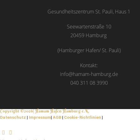
Gesundheitszentrum St. Pauli, Haus 1
Seewartenstraße 10
20459 Hamburg
(Hamburger Hafen/ St. Pauli)
Kontakt:
info@hamam-hamburg.de
040 311 08 3990
Copyright ©2026| Hamam Hafen Hamburg e.K.
Datenschutz
|
Impressum
|
AGB
|
Cookie-Richtlinien
|