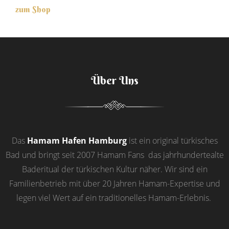
zum Shop
Über Uns
Das
Hamam Hafen Hamburg
ist ein original türkisches
Bad und bringt seit 2007 Hamam Fans das jahrhundertealte
Baderitual der türkischen Kultur näher. Wir sind ein
Familienbetrieb mit über 20 Jahren Hamam-Expertise und
legen viel Wert auf ein traditionelles Hamam-Erlebnis.