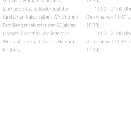
seit 2007 Hamam Fans das
18:30)
jahrhundertealte Baderitual der
Sa:
11:00 – 21:00 Uh
türkischen Kultur näher. Wir sind ein
(Termine von 11-19 U
Familienbetrieb mit über 20 Jahren
18:30)
Hamam-Expertise und legen viel
So:
11:00 – 21:00 Uh
Wert auf ein traditionelles Hamam-
(Termine von 11-18 U
Erlebnis.
17:30)
Montag Ruhetag
Feiertags geöffnet
Dienstag und Mitt
Damen
Donnerstag bis So
gemischt
Schließtage: 24.12.