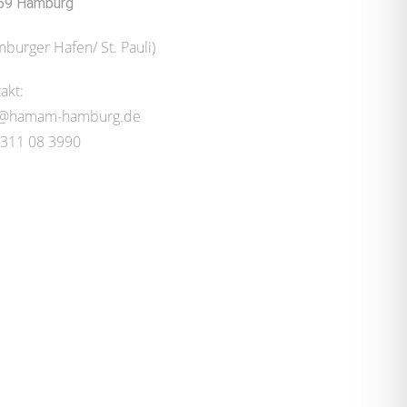
59 Hamburg
burger Hafen/ St. Pauli)
akt:
o@hamam-hamburg.de
 311 08 3990