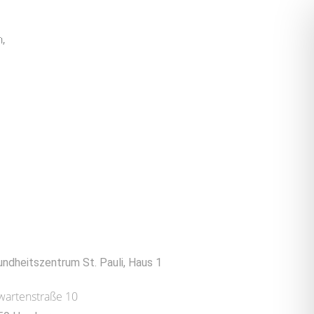
rvieren
Shop
n,
er Standort
ndheitszentrum St. Pauli, Haus 1
wartenstraße 10