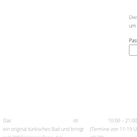
Allgem
Die
um 
Pas
Über Uns
Öffnungszeiten
Das
Hamam Hafen Hamburg
ist
Di – Fr:
10:00 – 21:0
ein original türkisches Bad und bringt
(Termine von 11-19 U