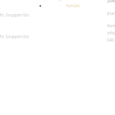
204
Kontakt
r
(Ham
hr, Gruppen bis
Kont
r
inf
hr, Gruppen bis
040
woch nur für
nntag
-25.12.26