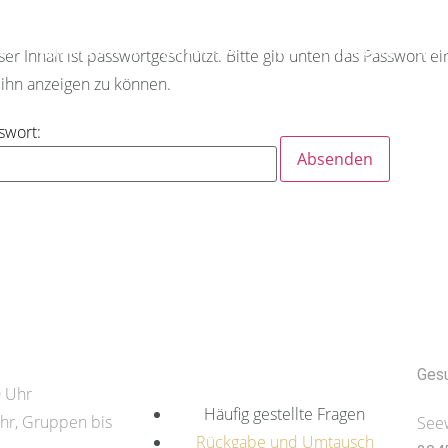
ein
Öffnungszeiten
Gutscheine
Preise
Rundgang
Rese
ser Inhalt ist passwortgeschützt. Bitte gib unten das Passwort ei
ihn anzeigen zu können.
swort:
Shop
Uns
Gesu
0 Uhr
Häufig gestellte Fragen
hr, Gruppen bis
See
Rückgabe und Umtausch